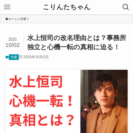
こりんたちゃん
ホーム
俳優
水上恒司の改名理由とは？事務所
2025
10/02
独立と心機一転の真相に迫る！
2025年10月2日
俳優