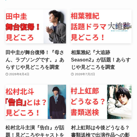
田中圭が舞台復帰！『母さ
相葉雅紀『大追跡
ん、ラブソングです。』あ
Season2』が話題！あらす
らすじや見どころを調査
じや見どころを調査
2026年8月4日
2026年7月2日
松村北斗主演『告白』が話
村上虹郎は今後どうなる？
題！見どころやキャストを
書類送検で出演作品への影