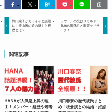
野口絵子がカワイイと話題
ラウールの兄はリカルド！
に！登山家の娘の魅力と経
兄弟の関係性と影響をリサ
歴とは？
ーチ！
関連記事
HANAが人気急上昇の理
川口春奈の歴代彼氏まと
由！メンバー・経歴や若者
め！板倉滉との結婚・妊娠