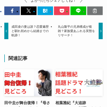
よかったらシェアしてね！
成田凌の妻は誰？恋愛遍歴
丸山隆平の兄弟構成が複
と馴れ初めから結婚までの
雑？家族愛あふれる実態を
軌跡！
リサーチ！
関連記事
田中圭が舞台復帰！『母さ
相葉雅紀『大追跡