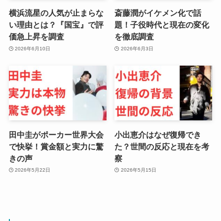
横浜流星の人気が止まらな
斎藤潤がイケメン化で話
い理由とは？『国宝』で評
題！子役時代と現在の変化
価急上昇を調査
を徹底調査
2026年6月10日
2026年6月3日
田中圭がポーカー世界大会
小出恵介はなぜ復帰でき
で快挙！賞金額と実力に驚
た？世間の反応と現在を考
きの声
察
2026年5月22日
2026年5月15日