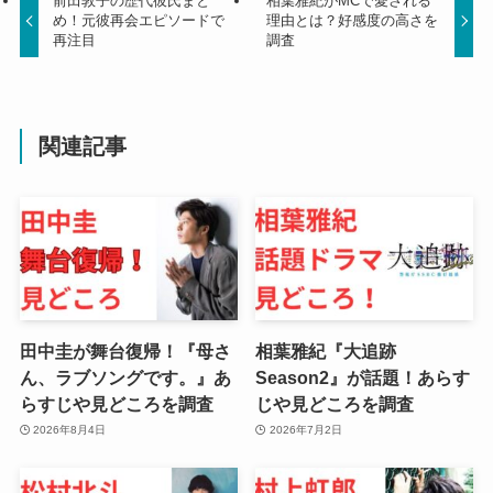
前田敦子の歴代彼氏まと
相葉雅紀がMCで愛される
め！元彼再会エピソードで
理由とは？好感度の高さを
再注目
調査
関連記事
田中圭が舞台復帰！『母さ
相葉雅紀『大追跡
ん、ラブソングです。』あ
Season2』が話題！あらす
らすじや見どころを調査
じや見どころを調査
2026年8月4日
2026年7月2日