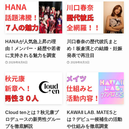
HANAが人気急上昇の理
川口春奈の歴代彼氏まと
由！メンバー・経歴や若者
め！板倉滉との結婚・妊娠
に支持される魅力を調査
発表で再注目
2026年8月6日
2026年8月3日
Cloud tenとは？秋元康プ
KAWAII LAB. MATESと
ロデュースの新男性グルー
は？デビュー候補生の活動
プを徹底解説
や仕組みを徹底調査