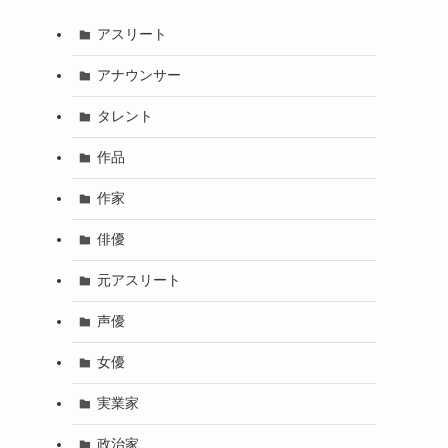
アスリート
アナウンサー
タレント
作品
作家
俳優
元アスリート
声優
女優
実業家
政治家