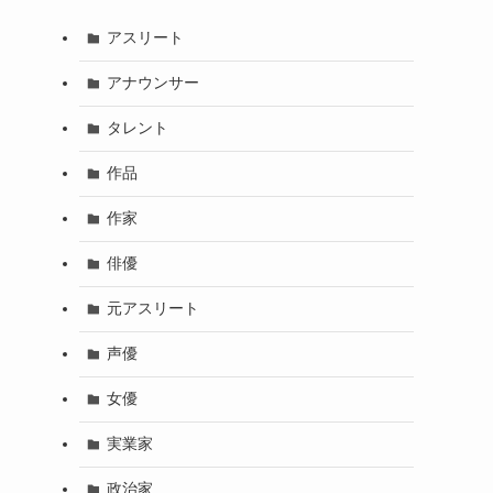
アスリート
アナウンサー
タレント
作品
作家
俳優
元アスリート
声優
女優
実業家
政治家