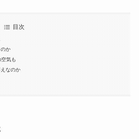
目次
に
るのか
の空気も
答えなのか
に