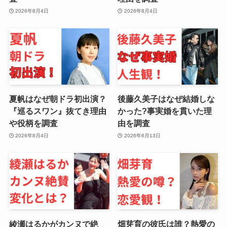
2026年8月4日
2026年8月4日
夏帆はなぜ朝ドラ初出演？
後藤久美子はなぜ結婚しな
『巡るスワン』抜てき理由
かった?事実婚を貫いた理
や役柄を調査
由を調査
2026年8月4日
2026年6月13日
綾瀬はるかがカンヌで絶
畑芽育の彼氏は誰？熱愛の