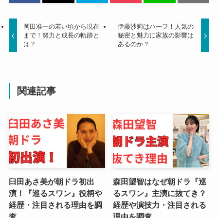
岡田准一の若い頃から現在
伊藤沙莉はハーフ！人気の
まで！努力と成長の軌跡と
秘密と魅力に家族の影響は
は？
あるのか？
関連記事
臼田あさ美が朝ドラ初出
森田望智はなぜ朝ドラ『巡
演！『巡るスワン』役柄や
るスワン』主演に抜てき？
経歴・注目される理由を調
経歴や演技力・注目される
査
理由を調査