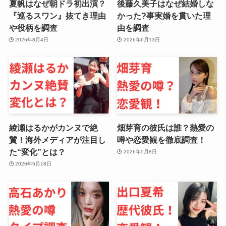
夏帆はなぜ朝ドラ初出演？
後藤久美子はなぜ結婚しな
『巡るスワン』抜てき理由
かった?事実婚を貫いた理
や役柄を調査
由を調査
2026年8月4日
2026年6月13日
綾瀬はるかがカンヌで絶
畑芽育の彼氏は誰？熱愛の
賛！海外メディアが注目し
噂や恋愛観を徹底調査！
た“変化”とは？
2026年5月8日
2026年5月18日