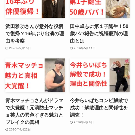
浜田雅功さんが意外な役柄
田中卓志に第１子誕生！50
で復帰？16年ぶり出演の理
歳パパ報告に祝福殺到の理
由を考察
由とは
2026年5月15日
2026年5月14日
青木マッチョさんがドラマ
今井らいぱちコンビ解散で
で大覚醒！元消防士マッチ
成功！解散理由と関係性を
ョ芸人の異色すぎる魅力と
調査！
ブレイクの真相
2026年4月6日
2026年4月22日