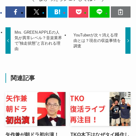
Mrs. GREEN APPLEの人
YouTuberが次々消える理
気が異常レベル？音楽業界
由とは？現在の収益事情を
で”独走状態”と言われる理
調査
由
関連記事
矢作兼が朝ドラ初出演！
TKO木下はなぜタイ移住し